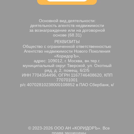
Основной вид деятельности:
деятельность агентств недвижимости
за вознаграждение или на договорной
основе (68.31)
РЕКВИЗИТЫ
Общество с ограниченной ответственностью
Агентство недвижимости Нового Поколения
«КоридорЪ»,
адрес: 109012, г. Москва, вн.тер.г.
муниципальный округ Тверской, ул. Охотный
ряд, д. 2, помещ. 6/2/5
ИНН 7704354496, ОГРН 1167746408620, КПП
770701001
р/с 40702810238000108852 в ПАО Сбербанк, к/
с 30101810400000000225, БИК 044525225.
Генеральный директор Афанасьева Лариса
Михайловна
© 2023-2026 ООО АН «КОРИДОРЪ». Все
права защищены