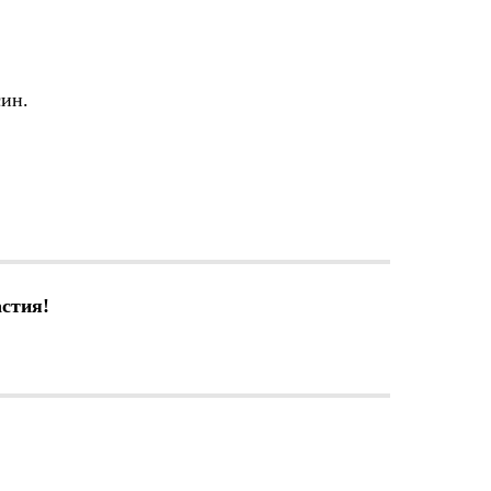
син.
стия!