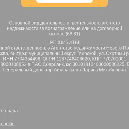
Основной вид деятельности: деятельность агентств
недвижимости за вознаграждение или на договорной
основе (68.31)
РЕКВИЗИТЫ
нной ответственностью Агентство недвижимости Нового П
сква, вн.тер.г. муниципальный округ Тверской, ул. Охотный ря
ИНН 7704354496, ОГРН 1167746408620, КПП 770701001
38000108852 в ПАО Сбербанк, к/с 30101810400000000225, 
Генеральный директор Афанасьева Лариса Михайловна
е права
-cookie