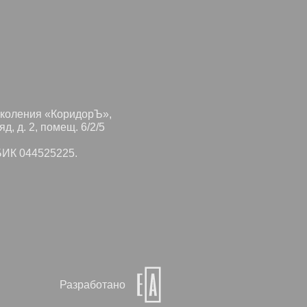
околения «КоридорЪ»,
д, д. 2, помещ. 6/2/5
БИК 044525225.
Разработано