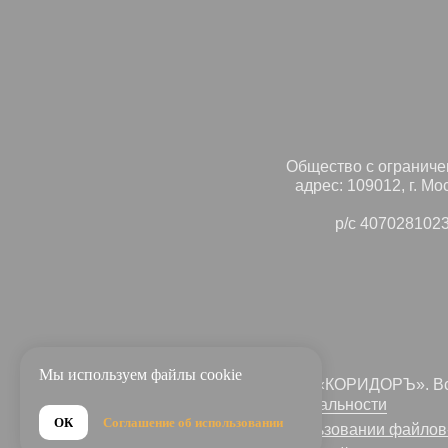
Общество с ограниче
адрес: 109012, г. Мо
р/с 407028102
Мы используем файлы cookie
© 2023-2026 ООО АН «КОРИДОРЪ». Вс
защищены
Политика конфиденциальности
ОК
Соглашение об использовании
Соглашение об использовании файлов