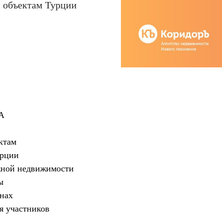
 объектам Турции
А
ктам
урции
жной недвижимости
ы
нах
я участников