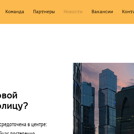
Команда
Партнеры
Новости
Вакансии
Конт
овой
олицу?
средоточена в центре:
ейчас постепенно