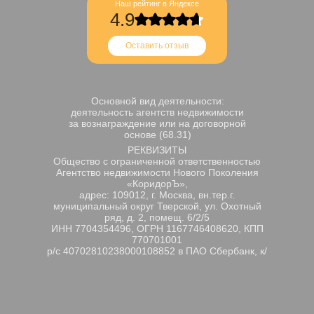
Наш рейтинг в Яндексе
4.9
Оставить отзыв
Основной вид деятельности:
деятельность агентств недвижимости
за вознаграждение или на договорной
основе (68.31)
РЕКВИЗИТЫ
Общество с ограниченной ответственностью
Агентство недвижимости Нового Поколения
«КоридорЪ»,
адрес: 109012, г. Москва, вн.тер.г.
муниципальный округ Тверской, ул. Охотный
ряд, д. 2, помещ. 6/2/5
ИНН 7704354496, ОГРН 1167746408620, КПП
770701001
р/с 40702810238000108852 в ПАО Сбербанк, к/
с 30101810400000000225, БИК 044525225.
Генеральный директор Афанасьева Лариса
Михайловна