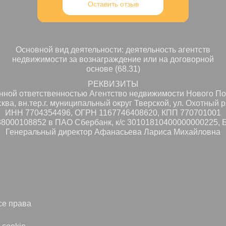
Оставить отзыв
Основной вид деятельности: деятельность агентств
недвижимости за вознаграждение или на договорной
основе (68.31)
РЕКВИЗИТЫ
нной ответственностью Агентство недвижимости Нового П
сква, вн.тер.г. муниципальный округ Тверской, ул. Охотный ря
ИНН 7704354496, ОГРН 1167746408620, КПП 770701001
38000108852 в ПАО Сбербанк, к/с 30101810400000000225, 
Генеральный директор Афанасьева Лариса Михайловна
е права