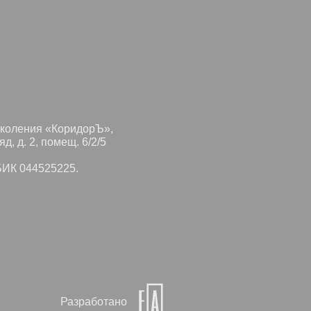
околения «КоридорЪ»,
д, д. 2, помещ. 6/2/5
БИК 044525225.
Разработано