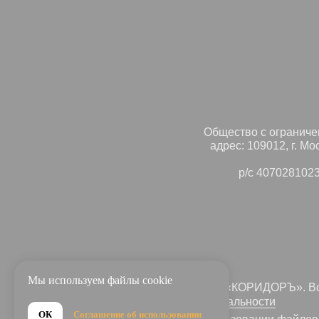
Общество с ограниче
адрес: 109012, г. Мо
р/с 407028102
Мы используем файлы cookie
© 2023-2026 ООО АН «КОРИДОРЪ». Вс
защищены
Политика конфиденциальности
ОК
Соглашение об использовании