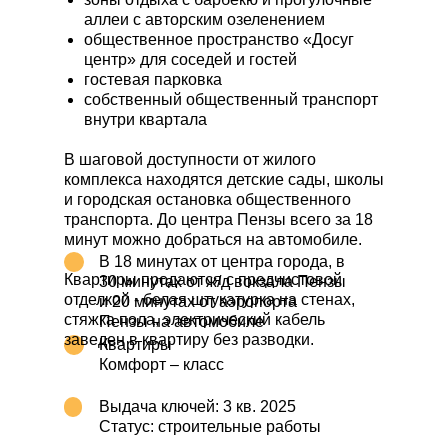
аллеи с авторским озеленением
общественное пространство «Досуг
центр» для соседей и гостей
гостевая парковка
собственный общественный транспорт
внутри квартала
В шаговой доступности от жилого
комплекса находятся детские сады, школы
и городская остановка общественного
транспорта. До центра Пензы всего за 18
минут можно добраться на автомобиле.
В 18 минутах от центра города, в
Квартиры продаются с предчистовой
30 минутах от ж/д вокзала Пензы
отделкой - белая штукатурка на стенах,
и 20 минутах от аэропорта
стяжка пола, электрический кабель
Пензы на автомобиле
заведен в квартиру без разводки.
Квартиры
Комфорт – класс
Выдача ключей: 3 кв. 2025
Статус: строительные работы