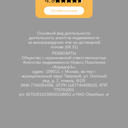
4.9
Оставить отзыв
Основной вид деятельности:
деятельность агентств недвижимости
за вознаграждение или на договорной
основе (68.31)
РЕКВИЗИТЫ
Общество с ограниченной ответственностью
Агентство недвижимости Нового Поколения
«КоридорЪ»,
адрес: 109012, г. Москва, вн.тер.г.
муниципальный округ Тверской, ул. Охотный
ряд, д. 2, помещ. 6/2/5
ИНН 7704354496, ОГРН 1167746408620, КПП
770701001
р/с 40702810238000108852 в ПАО Сбербанк, к/
с 30101810400000000225, БИК 044525225.
Генеральный директор Афанасьева Лариса
Михайловна