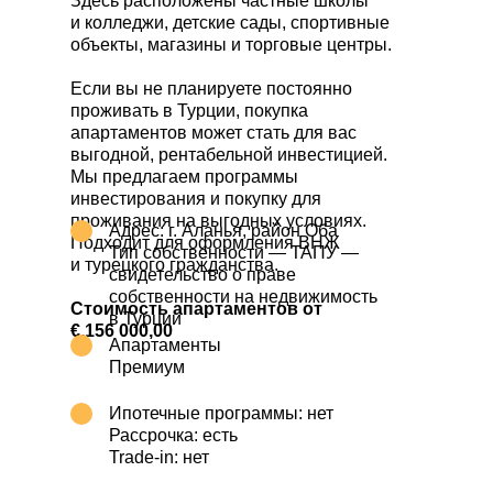
Здесь расположены частные школы
и колледжи, детские сады, спортивные
объекты, магазины и торговые центры.
Если вы не планируете постоянно
проживать в Турции, покупка
апартаментов может стать для вас
выгодной, рентабельной инвестицией.
Мы предлагаем программы
инвестирования и покупку для
проживания на выгодных условиях.
Адрес: г. Аланья, район Оба
Подходит для оформления ВНЖ
Тип собственности — ТАПУ —
и турецкого гражданства.
свидетельство о праве
собственности на недвижимость
Стоимость апартаментов от
в Турции
€.156 000,00
Апартаменты
Премиум
Ипотечные программы: нет
Рассрочка: есть
Trade-in: нет