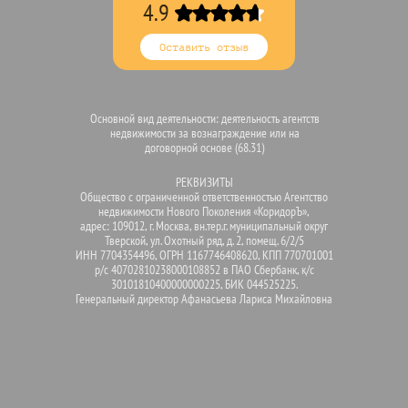
4.9
Оставить отзыв
Основной вид деятельности: деятельность агентств
недвижимости за вознаграждение или на
договорной основе (68.31)
РЕКВИЗИТЫ
Общество с ограниченной ответственностью Агентство
недвижимости Нового Поколения «КоридорЪ»,
адрес: 109012, г. Москва, вн.тер.г. муниципальный округ
Тверской, ул. Охотный ряд, д. 2, помещ. 6/2/5
ИНН 7704354496, ОГРН 1167746408620, КПП 770701001
р/с 40702810238000108852 в ПАО Сбербанк, к/с
30101810400000000225, БИК 044525225.
Генеральный директор Афанасьева Лариса Михайловна