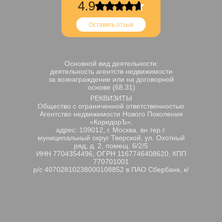
4.9
Оставить отзыв
Основной вид деятельности:
деятельность агентств недвижимости
за вознаграждение или на договорной
основе (68.31)
РЕКВИЗИТЫ
Общество с ограниченной ответственностью
Агентство недвижимости Нового Поколения
«КоридорЪ»,
адрес: 109012, г. Москва, вн.тер.г.
муниципальный округ Тверской, ул. Охотный
ряд, д. 2, помещ. 6/2/5
ИНН 7704354496, ОГРН 1167746408620, КПП
770701001
р/с 40702810238000108852 в ПАО Сбербанк, к/
с 30101810400000000225, БИК 044525225.
Генеральный директор Афанасьева Лариса
Михайловна